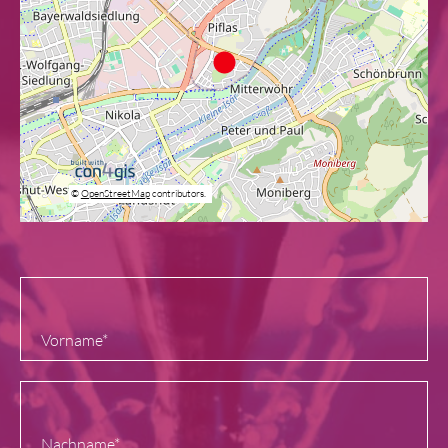
©
OpenStreetMap
contributors.
Vorname
*
Nachname
*