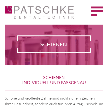
STARTSEITE
CLEAR ALIGNER®
SCHIENEN
SCHIENEN
IMPLANTOLOGIE
TELESKOPE
CAD/CAM
SCHIENEN
INDIVIDUELL UND PASSGENAU
PROVISORIEN
Schöne und gepflegte Zähne sind nicht nur ein Zeichen
KARRIERE/JOBS
Ihrer Gesundheit, sondern auch für Ihren Alltag – sowohl im